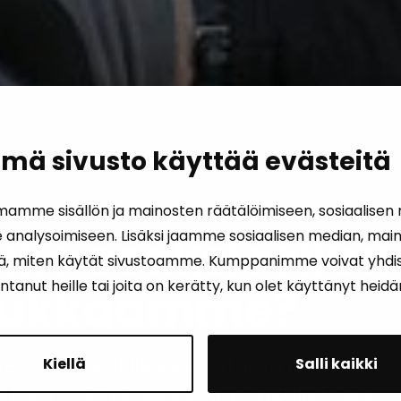
mä sivusto käyttää evästeitä
amme sisällön ja mainosten räätälöimiseen, sosiaalisen
nalysoimiseen. Lisäksi jaamme sosiaalisen median, maino
äkö osaksi reilua
ä, miten käytät sivustoamme. Kumppanimme voivat yhdist
t antanut heille tai joita on kerätty, kun olet käyttänyt heid
rukkaamme?
jatkuvasti lisää vakituisia ja määräai
Kiellä
Salli kaikki
, kuorma- ja rekka-autonkuljettajia