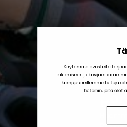
Tä
Käytämme evästeitä tarjoam
tukemiseen ja kävijämäärämme a
Sin
kumppaneillemme tietoja siit
tietoihin, joita ole
po
Haemme 
paketti-