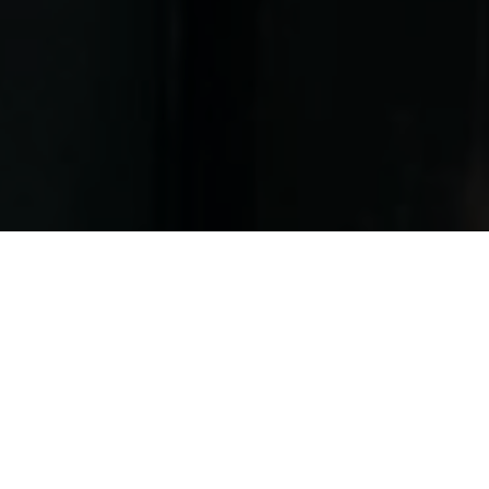
ään mitä luvataan -pätee 
jöihimme.
keminen on reilua ja joust