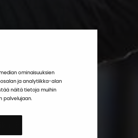
 median ominaisuuksien
salan ja analytiikka-alan
ää näitä tietoja muihin
än palvelujaan.
kaisia