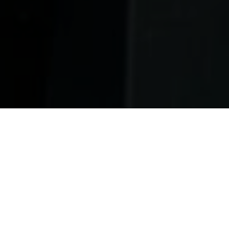
Se pidet
työnteki
Meillä te