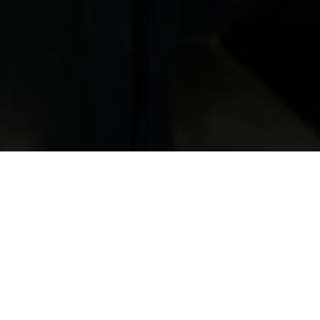
myös
avaa.